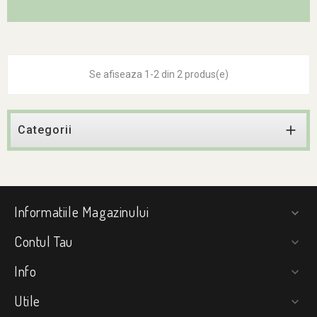
Se afiseaza 1-2 din 2 produs(e)

Categorii
Informatiile Magazinului

Contul Tau

Info

Utile
