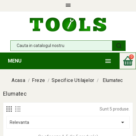

0

MENU
Acasa
Freze
Specifice Utilajelor
Elumatec
Elumatec
Sunt 5 produse.

Relevanta