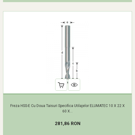
Freza HSS-E Cu Doua Taisuri Specifica Utilajelor ELUMATEC 10 X 22 X
60 X...
Pret
281,86 RON