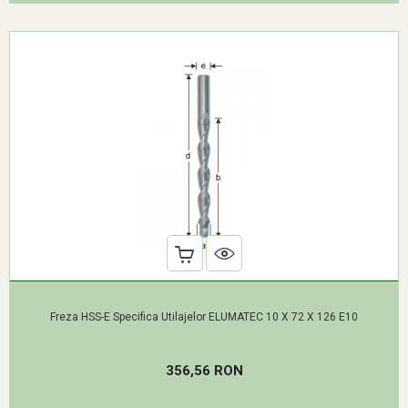
Freza HSS-E Specifica Utilajelor ELUMATEC 10 X 72 X 126 E10
Pret
356,56 RON