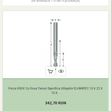
Se afiseaza 1-5 din 5 produs(e)
Freza HSS-E Cu Doua Taisuri Specifica Utilajelor ELUMATEC 10 X 22 X
70 X...
Pret
342,70 RON