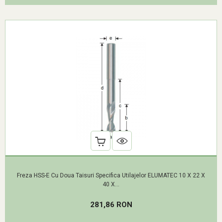
Freza HSS-E Cu Doua Taisuri Specifica Utilajelor ELUMATEC 10 X 22 X
40 X...
Pret
281,86 RON