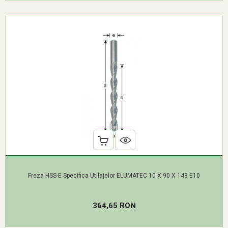
Freza HSS-E Specifica Utilajelor ELUMATEC 10 X 90 X 148 E10
Pret
364,65 RON