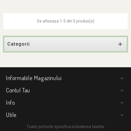
Se afiseaza 1-5 din 5 produs(e)

Categorii
Informatiile Magazinului

Contul Tau

Info

Utile

Toate preturile specifica includerea taxelor