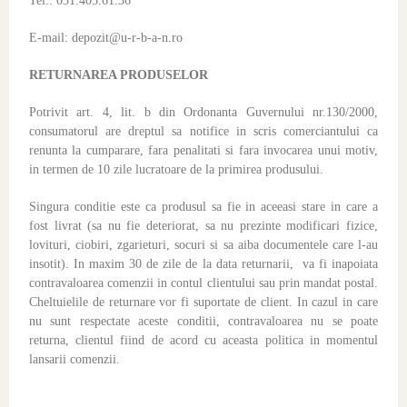
Tel.: 031.405.61.36
E-mail: depozit@u-r-b-a-n.ro
RETURNAREA PRODUSELOR
Potrivit art. 4, lit. b din Ordonanta Guvernului nr.130/2000,
consumatorul are dreptul sa notifice in scris comerciantului ca
renunta la cumparare, fara penalitati si fara invocarea unui motiv,
in termen de 10 zile lucratoare de la primirea produsului.
Singura conditie este ca produsul sa fie in aceeasi stare in care a
fost livrat (sa nu fie deteriorat, sa nu prezinte modificari fizice,
lovituri, ciobiri, zgarieturi, socuri si sa aiba documentele care l-au
insotit). In maxim 30 de zile de la data returnarii, va fi inapoiata
contravaloarea comenzii in contul clientului sau prin mandat postal.
Cheltuielile de returnare vor fi suportate de client. In cazul in care
nu sunt respectate aceste conditii, contravaloarea nu se poate
returna, clientul fiind de acord cu aceasta politica in momentul
lansarii comenzii.