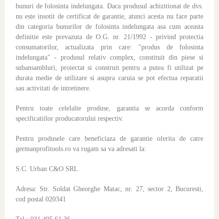
bunuri de folosinta indelungata. Daca produsul achizitionat de dvs.
nu este insotit de certificat de garantie, atunci acesta nu face parte
din categoria bunurilor de folosinta indelungata asa cum aceasta
definitie este prevazuta de O.G. nr. 21/1992 - privind protectia
consumatorilor, actualizata prin care: "produs de folosinta
indelungata" - produsul relativ complex, constituit din piese si
subansambluri, proiectat si construit pentru a putea fi utilizat pe
durata medie de utilizare si asupra caruia se pot efectua reparatii
sau activitati de intretinere.
Pentru toate celelalte produse, garantia se acorda conform
specificatiilor producatorului respectiv.
Pentru produsele care beneficiaza de garantie oferita de catre
germanprofitools.ro va rugam sa va adresati la:
S.C. Urban C&O SRL
Adresa: Str. Soldat Gheorghe Matac, nr. 27, sector 2, Bucuresti,
cod postal 020341